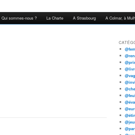
Qui sommes-nous ?
La Charte
A Strasbourg
A Colmar, à Mulh
CATÉG
@fe
@ren
@pris
@livr
@vag
@invi
@che
@feui
@évan
@eur
@étin
@jeu
@par