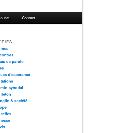
ouse...
Contact
ORIES
mmes
contres
es de parole
es
ues d'espérance
tations
min synodal
lleton
gile & société
ope
celles
nesse
vis