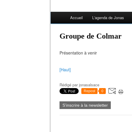
Accueil
L'agenda de Jonas
Groupe de Colmar
Présentation à venir
[Haut]
Rédigé par
jonasalsace
Repost
0
S'inscrire à la newsletter