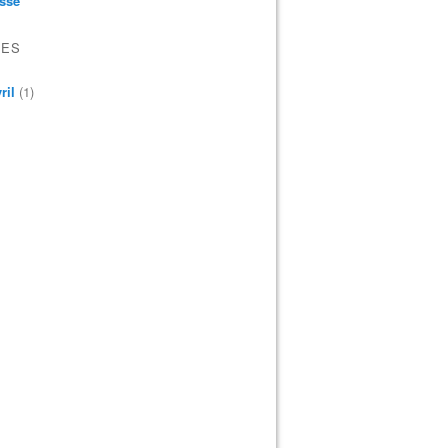
sse
VES
ril
(1)