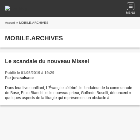
MENU
Accueil
» MOBILE.ARCHIVES
MOBILE.ARCHIVES
Le scandale du nouveau Missel
Publié le 01/05/2019 à 19:29
Par
jonasalsace
Dans leur livre tonifiant, L’Évangile célébré, le fondateur de la communauté
de Bose, Enzo Bianchi, et le nouveau prieur, Goffredo Boselli, dénoncent «
quelques aspects de la liturgie qui représentent un obstacle à
l’évangélisation » (p. 213). Le premier...