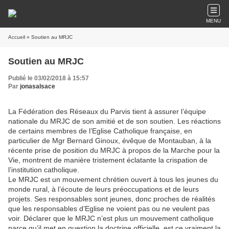
MENU
Accueil
» Soutien au MRJC
Soutien au MRJC
Publié le 03/02/2018 à 15:57
Par
jonasalsace
La Fédération des Réseaux du Parvis tient à assurer l’équipe
nationale du MRJC de son amitié et de son soutien. Les réactions
de certains membres de l’Eglise Catholique française, en
particulier de Mgr Bernard Ginoux, évêque de Montauban, à la
récente prise de position du MRJC à propos de la Marche pour la
Vie, montrent de manière tristement éclatante la crispation de
l’institution catholique.
Le MRJC est un mouvement chrétien ouvert à tous les jeunes du
monde rural, à l’écoute de leurs préoccupations et de leurs
projets. Ses responsables sont jeunes, donc proches de réalités
que les responsables d’Eglise ne voient pas ou ne veulent pas
voir. Déclarer que le MRJC n’est plus un mouvement catholique
parce qu’il met en question la doctrine officielle, est ce vraiment la