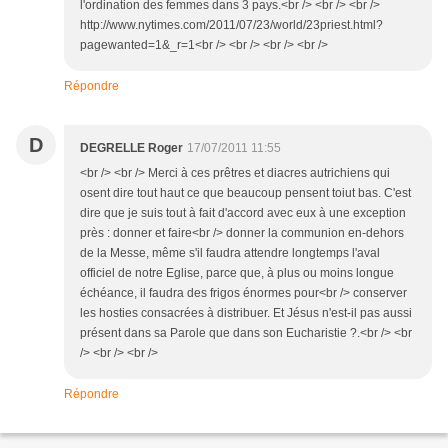
l'ordination des femmes dans 3 pays.<br /> <br /> <br />
http://www.nytimes.com/2011/07/23/world/23priest.html?
pagewanted=1&_r=1<br /> <br /> <br /> <br />
Répondre
D
DEGRELLE Roger
17/07/2011 11:55
<br /> <br /> Merci à ces prêtres et diacres autrichiens qui
osent dire tout haut ce que beaucoup pensent toiut bas. C'est
dire que je suis tout à fait d'accord avec eux à une exception
près : donner et faire<br /> donner la communion en-dehors
de la Messe, même s'il faudra attendre longtemps l'aval
officiel de notre Eglise, parce que, à plus ou moins longue
échéance, il faudra des frigos énormes pour<br /> conserver
les hosties consacrées à distribuer. Et Jésus n'est-il pas aussi
présent dans sa Parole que dans son Eucharistie ?.<br /> <br
/> <br /> <br />
Répondre