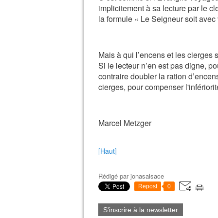
implicitement à sa lecture par le cl
la formule « Le Seigneur soit ave
Mais à qui l’encens et les cierges s
Si le lecteur n’en est pas digne, po
contraire doubler la ration d’encen
cierges, pour compenser l'infériorit
Marcel Metzger
[Haut]
Rédigé par
jonasalsace
Repost
0
S'inscrire à la newsletter