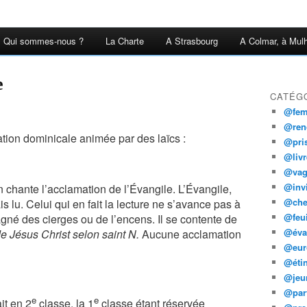
Qui sommes-nous ?
La Charte
A Strasbourg
A Colmar, à Mulh
e
CATÉG
@fe
@ren
tion dominicale animée par des laïcs :
@pris
@livr
@vag
@invi
 chante l’acclamation de l’Évangile. L’Évangile,
@che
 lu. Celui qui en fait la lecture ne s’avance pas à
@feui
né des cierges ou de l’encens. Il se contente de
@évan
e Jésus Christ selon saint N.
Aucune acclamation
@eur
@étin
@jeu
@par
e
e
it en 2
classe, la 1
classe étant réservée