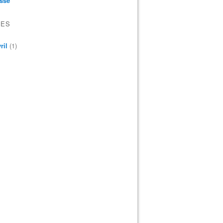
sse
VES
ril
(1)