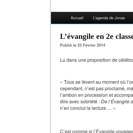
Accueil
L'agenda de Jonas
L’évangile en 2e class
Publié le 23 Février 2014
Lu dans une proposition de célébra
« Tous se lèvent au moment où l’on
cependant, n’est pas proclamé, mais
l’ambon en procession et accompag
dire avec sobriété :
De l’Évangile d
n’en conclut la lecture … »
C’est comme si l’Évangile voyagea