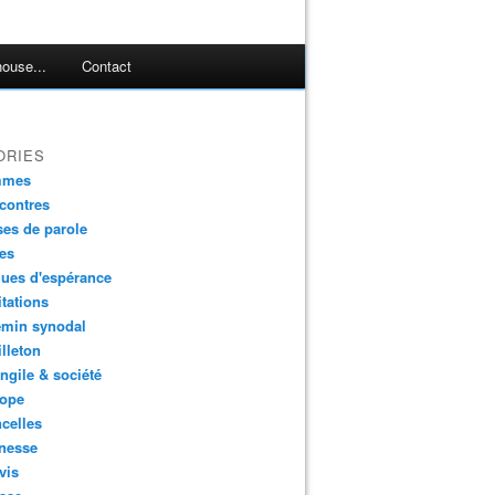
ouse...
Contact
ORIES
mmes
contres
es de parole
es
ues d'espérance
tations
min synodal
lleton
gile & société
ope
celles
nesse
vis