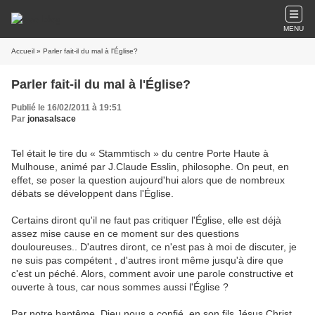
MENU
Accueil
» Parler fait-il du mal à l'Église?
Parler fait-il du mal à l'Église?
Publié le 16/02/2011 à 19:51
Par
jonasalsace
Tel était le tire du « Stammtisch » du centre Porte Haute à
Mulhouse, animé par J.Claude Esslin, philosophe. On peut, en
effet, se poser la question aujourd'hui alors que de nombreux
débats se développent dans l'Église.
Certains diront qu'il ne faut pas critiquer l'Église, elle est déjà
assez mise cause en ce moment sur des questions
douloureuses.. D'autres diront, ce n'est pas à moi de discuter, je
ne suis pas compétent , d'autres iront même jusqu'à dire que
c'est un péché. Alors, comment avoir une parole constructive et
ouverte à tous, car nous sommes aussi l'Église ?
Par notre baptême, Dieu nous a confié, en son fils Jésus Christ,