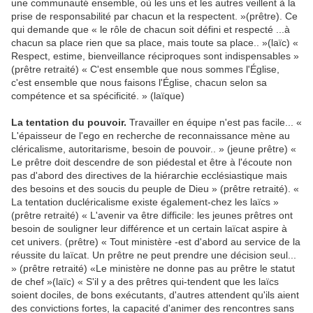
une communauté ensemble, où les uns et les autres veillent à la
prise de responsabilité par chacun et la respectent. »(prêtre). Ce
qui demande que « le rôle de chacun soit défini et respecté ...à
chacun sa place rien que sa place, mais toute sa place.. »(laïc) «
Respect, estime, bienveillance réciproques sont indispensables »
(prêtre retraité) « C'est ensemble que nous sommes l'Église,
c'est ensemble que nous faisons l'Église, chacun selon sa
compétence et sa spécificité. » (laïque)
La tentation du pouvoir.
Travailler en équipe n'est pas facile... «
L'épaisseur de l'ego en recherche de reconnaissance mène au
cléricalisme, autoritarisme, besoin de pouvoir.. » (jeune prêtre) «
Le prêtre doit descendre de son piédestal et être à l'écoute non
pas d'abord des directives de la hiérarchie ecclésiastique mais
des besoins et des soucis du peuple de Dieu » (prêtre retraité). «
La tentation ducléricalisme existe également-chez les laïcs »
(prêtre retraité) « L'avenir va être difficile: les jeunes prêtres ont
besoin de souligner leur différence et un certain laïcat aspire à
cet univers. (prêtre) « Tout ministère -est d'abord au service de la
réussite du laïcat. Un prêtre ne peut prendre une décision seul...
» (prêtre retraité) «Le ministère ne donne pas au prêtre le statut
de chef »(laïc) « S'il y a des prêtres qui-tendent que les laïcs
soient dociles, de bons exécutants, d'autres attendent qu'ils aient
des convictions fortes, la capacité d'animer des rencontres sans