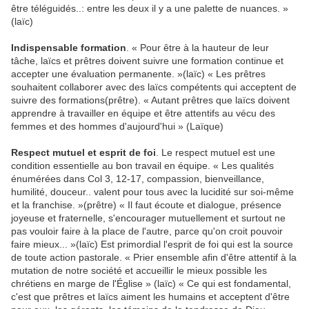
être téléguidés..: entre les deux il y a une palette de nuances. »
(laïc)
Indispensable formation
. « Pour être à la hauteur de leur
tâche, laïcs et prêtres doivent suivre une formation continue et
accepter une évaluation permanente. »(laïc) « Les prêtres
souhaitent collaborer avec des laïcs compétents qui acceptent de
suivre des formations(prêtre). « Autant prêtres que laïcs doivent
apprendre à travailler en équipe et être attentifs au vécu des
femmes et des hommes d'aujourd'hui » (Laïque)
Respect mutuel et esprit de foi
. Le respect mutuel est une
condition essentielle au bon travail en équipe. « Les qualités
énumérées dans Col 3, 12-17, compassion, bienveillance,
humilité, douceur.. valent pour tous avec la lucidité sur soi-même
et la franchise. »(prêtre) « Il faut écoute et dialogue, présence
joyeuse et fraternelle, s'encourager mutuellement et surtout ne
pas vouloir faire à la place de l'autre, parce qu'on croit pouvoir
faire mieux... »(laïc) Est primordial l'esprit de foi qui est la source
de toute action pastorale. « Prier ensemble afin d'être attentif à la
mutation de notre société et accueillir le mieux possible les
chrétiens en marge de l'Église » (laïc) « Ce qui est fondamental,
c'est que prêtres et laïcs aiment les humains et acceptent d'être