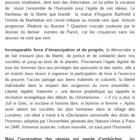
pouvoirs totalitaires, dont bien des théocraties, on lui prête la vocation
de
réunir l’ensemble de l’humanité sous l’égide de ses idéaux. Le
flambeau de la liberté que brandit
la statue d’Auguste Bartholdi à
l’entrée de Manhattan est censé indiquer au monde vers quel
horizon
progresser. Réaliste ou illusoire ? Question cruciale soulevée par le
dossier du dernier
numéro de
Parvis
, car les croyances sans les
œuvres ne sont que vent.
Incomparable force d’émancipation et de progrès,
la démocratie a
de fait instauré plus de liberté, de justice et de solidarité dans nos
sociétés et jusqu’au bout de la planète. Proclamant l’égale dignité de
tous les hommes face aux privilèges des puissants et des nantis, elle a
en maints lieux réussi à organiser la participation de tous à l’exercice
du pouvoir, l’accès partagé aux biens matériels et culturels, la liberté
individuelle dans le respect des exigences du vivre ensemble. «
Liberté, égalité, fraternité », une devise prophétique qui rappelle la
révolution évangélique des débuts du christianisme -
«
Il n’y a plus ni
Juif ni Grec, ni esclave ni homme libre, ni homme ni femme
». Après
avoir atteint les sociétés les plus lointaines dans le sillage des
Lumières, cet idéal a mené à la «Déclaration universelle des droits de
l’homme» adoptée par l’Assemblée générale des Nations-Unies à Paris
en 1948. Immense avancée, culture nouvelle, un saut pour l’humanité.
Mais l’incarnation des utopies est semée d’embûches
: les