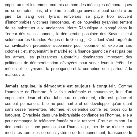
impostures et les crimes commis au nom des idéologies démocratiques
ne se comptent pas, et même le suffrage universel peut conduire au
pire. Le sang des tyrans renversés se paye trop souvent
d’innombrables victimes innocentes, et de nouvelles tyrannies tentent
de se substituer aux anciennes. Notre République a plongé dans la
Terreur dès sa naissance ; la démocratie populaire des Soviets s’est
soldée par les Grandes Purges et le Goulag ; l’Occident s’est targué de
sa civilisation prétendue supérieure pour opprimer et exploiter ses
colonies ; et, moyennant le marché et la finance quand ce n’est pas par
les armes, les puissances aujourd’hui dominantes imposent des
politiques de démocratisation dévoyées pour servir leurs intérêts. Le
mépris et le cynisme, la propagande et la corruption sont partout à la
manœuvre.
Jamais acquise, la démocratie est toujours à conquérir
. Comme
l’humanité de l’homme. À la fois vulnérable et souveraine, fruit d’un
impossible désir et d’un laborieux enfantement, elle est grâce et
combat permanent. Elle ne peut naître et se développer qu’en étant
sans cesse réinven
t
ée, réformée, et défendue contre les forces qui la
bafouent. Enracinée dans une inébranlable confiance en l’homme, elle a
pour compagne la tolérance fondée sur le respect. Cœur et raison. La
démocratie est une passion pour l’humain qui, loin de se réduire aux
modalités formelles de son système de fonctionnement, transcende le