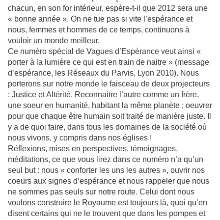
chacun, en son for intérieur, espère-t-il que 2012
sera une
« bonne année ». On ne tue pas si vite l’espérance et
nous, femmes et hommes de ce
temps, continuons à
vouloir un monde meilleur.
Ce numéro spécial de Vagues d’Espérance veut ainsi «
porter à la lumière ce qui est en train de
naitre » (message
d’espérance, les Réseaux du Parvis, Lyon 2010). Nous
porterons sur notre monde
le faisceau de deux projecteurs
: Justice et Altérité. Reconnaitre l’autre comme un frère,
une soeur
en humanité, habitant la même planète ; oeuvrer
pour que chaque être humain soit traité de manière
juste. Il
y a de quoi faire, dans tous les domaines de la société où
nous vivons, y compris dans nos
églises !
Réflexions, mises en perspectives, témoignages,
méditations, ce que vous lirez dans ce numéro n’a
qu’un
seul but : nous « conforter les uns les autres », ouvrir nos
coeurs aux signes d’espérance et
nous rappeler que nous
ne sommes pas seuls sur notre route. Celui dont nous
voulons construire le
Royaume est toujours là, quoi qu’en
disent certains qui ne le trouvent que dans les pompes et