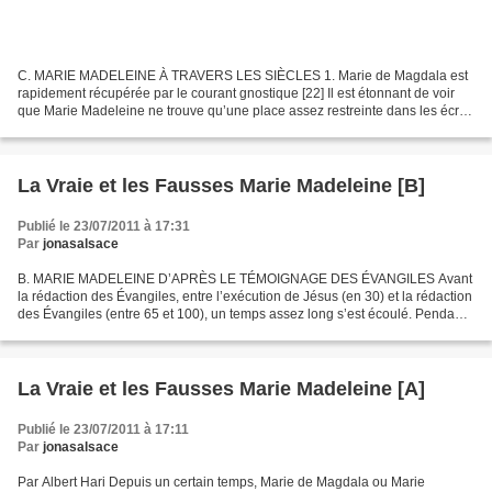
C. MARIE MADELEINE À TRAVERS LES SIÈCLES 1. Marie de Magdala est
rapidement récupérée par le courant gnostique [22] Il est étonnant de voir
que Marie Madeleine ne trouve qu’une place assez restreinte dans les écrits
« non canoniques » (apocryphes) [23]...
La Vraie et les Fausses Marie Madeleine [B]
Publié le 23/07/2011 à 17:31
Par
jonasalsace
B. MARIE MADELEINE D’APRÈS LE TÉMOIGNAGE DES ÉVANGILES Avant
la rédaction des Évangiles, entre l’exécution de Jésus (en 30) et la rédaction
des Évangiles (entre 65 et 100), un temps assez long s’est écoulé. Pendant
ces années : Le christianisme est sorti...
La Vraie et les Fausses Marie Madeleine [A]
Publié le 23/07/2011 à 17:11
Par
jonasalsace
Par Albert Hari Depuis un certain temps, Marie de Magdala ou Marie