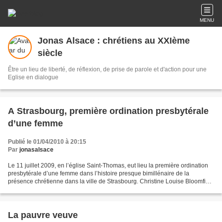
MENU
Jonas Alsace : chrétiens au XXIème
siècle
Être un lieu de liberté, de réflexion, de prise de parole et d'action pour une
Eglise en dialogue
A Strasbourg, première ordination presbytérale
d’une femme
Publié le 01/04/2010 à 20:15
Par
jonasalsace
Le 11 juillet 2009, en l’église Saint-Thomas, eut lieu la première ordination
presbytérale d’une femme dans l’histoire presque bimillénaire de la
présence chrétienne dans la ville de Strasbourg. Christine Louise Bloomfield
a été ordonnée prêtre selon...
La pauvre veuve