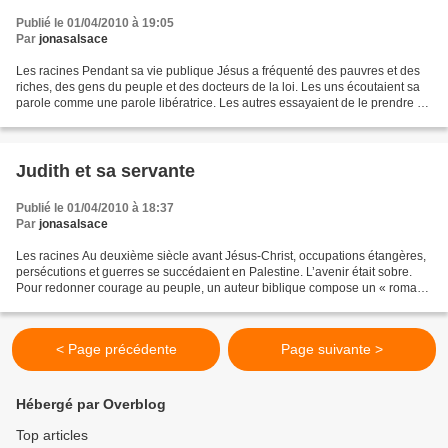
Publié le 01/04/2010 à 19:05
Par
jonasalsace
Les racines Pendant sa vie publique Jésus a fréquenté des pauvres et des
riches, des gens du peuple et des docteurs de la loi. Les uns écoutaient sa
parole comme une parole libératrice. Les autres essayaient de le prendre au
piège de leurs raisonnements....
Judith et sa servante
Publié le 01/04/2010 à 18:37
Par
jonasalsace
Les racines Au deuxième siècle avant Jésus-Christ, occupations étangères,
persécutions et guerres se succédaient en Palestine. L’avenir était sobre.
Pour redonner courage au peuple, un auteur biblique compose un « roman
» (1) extraordinaire. L’histoire...
< Page précédente
Page suivante >
Hébergé par Overblog
Top articles