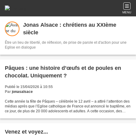
MENU
Jonas Alsace : chrétiens au XXIème
siècle
Être un lieu de liberté, de réflexion, de prise de parole et d'action pour une
Eglise en dialogue
Pâques : une histoire d’œufs et de poules en
chocolat. Uniquement ?
Publié le 15/04/2026 à 10:55
Par
jonasalsace
Cette année la fête de Pâques – célébrée le 12 avril – a attiré l’attention des
médias après que l’Eglise catholique de France eut annoncé le baptême, en
ce jour, de plus de 20 000 adolescents et adultes. A cette occasion, des
questions ont été posées...
Venez et voyez...