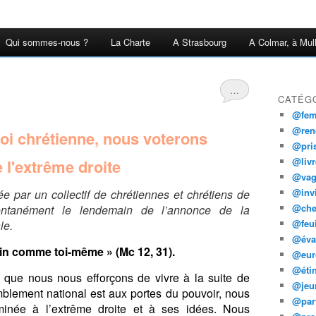
Qui sommes-nous ?
La Charte
A Strasbourg
A Colmar, à Mul
…
CATÉG
@fe
@ren
oi chrétienne, nous voterons
@pris
@livr
 l'extrême droite
@vag
@invi
ée par un collectif de chrétiennes et chrétiens de
@che
ontanément le lendemain de l’annonce de la
@feui
le.
@évan
in comme toi-même » (Mc 12, 31).
@eur
@étin
e que nous nous efforçons de vivre à la suite de
@jeu
blement national est aux portes du pouvoir, nous
@par
rminée à l’extrême droite et à ses idées. Nous