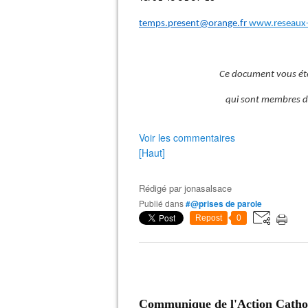
temps.present@orange.fr
www.reseaux-p
Ce document vous été
qui sont membres de
Voir les commentaires
[Haut]
Rédigé par
jonasalsace
Publié dans
#@prises de parole
Repost
0
Communique de l'Action Catho