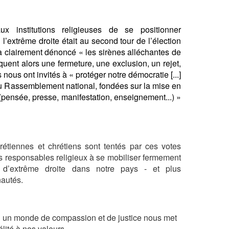
institutions religieuses de se positionner
l’extrême droite était au second tour de l’élection
jà clairement dénoncé « les sirènes alléchantes de
quent alors une fermeture, une exclusion, un rejet,
 nous ont invités à « protéger notre démocratie [...]
du Rassemblement national, fondées sur la mise en
pensée, presse, manifestation, enseignement...) »
étiennes et chrétiens sont tentés par ces votes
es responsables religieux à se mobiliser fermement
s d’extrême droite dans notre pays - et plus
nautés.
en un monde de compassion et de justice nous met
élité à nos valeurs.