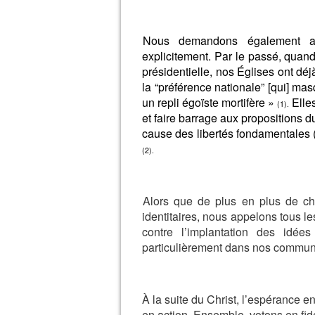
Nous demandons également aux 
explicitement. Par le passé, quand 
présidentielle, nos Églises ont dé
la “préférence nationale” [qui] mas
un repli égoïste mortifère »
Elles
(1).
et faire barrage aux propositions 
cause des libertés fondamentales (
(2).
Alors que de plus en plus de chr
identitaires, nous appelons tous l
contre l’implantation des idée
particulièrement dans nos commu
À la suite du Christ, l’espérance 
en action. Ensemble, votons en fid