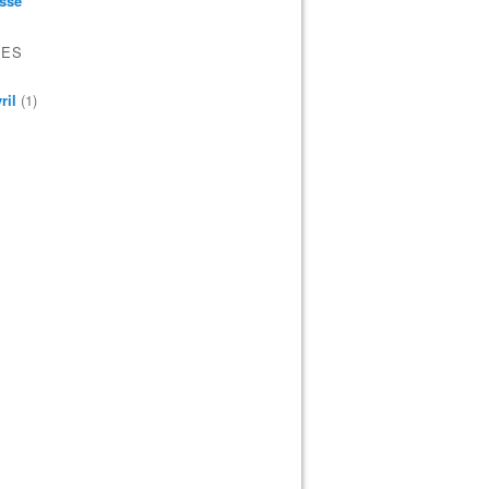
sse
VES
ril
(1)