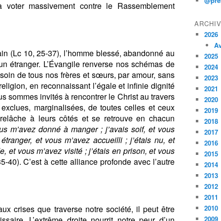
@pre
 à voter massivement contre le Rassemblement
ARCHI
2026
Av
in (Lc 10, 25-37), l’homme blessé, abandonné au
2025
 un étranger. L’Évangile renverse nos schémas de
2024
soin de tous nos frères et sœurs, par amour, sans
2023
ligion, en reconnaissant l’égale et infinie dignité
2021
sommes invités à rencontrer le Christ au travers
2020
exclues, marginalisées, de toutes celles et ceux
2019
 relâche à leurs côtés et se retrouve en chacun
2018
ous m’avez donné à manger ; j’avais soif, et vous
2017
étranger, et vous m’avez accueilli ; j’étais nu, et
2016
, et vous m’avez visité ; j’étais en prison, et vous
2015
35-40). C’est à cette alliance profonde avec l’autre
2014
2013
2012
2011
aux crises que traverse notre société, il peut être
2010
saire. L’extrême droite nourrit notre peur d’un
2009