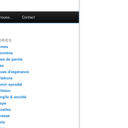
house...
Contact
ORIES
mmes
contres
es de parole
es
ues d'espérance
tations
min synodal
lleton
gile & société
ope
celles
nesse
vis