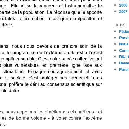
ger. Elle attise la rancœur et instrumentalise le
2008
rtie de la population. La réponse qu’elle apporte
2007
ociales - bien réelles - n’est que manipulation et
 piège.
LIENS
Fédér
Parvi
Nous 
tiens, nous nous devons de prendre soin de la
Comm
ue, le programme de l’extrême droite est à l’exact
D&J A
mplir ensemble. C’est notre survie collective qui
Résea
es plus vulnérables, en première ligne face aux
Paroi
 climatique. Engager courageusement et avec
e et sociale, c’est protéger nos sœurs et frères
al préfère le déni au consensus scientifique sur
 suicidaire.
es, nous appelons les chrétiennes et chrétiens - et
nes de bonne volonté - à voter contre l’extrême
ins.