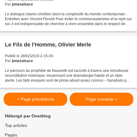
Par
jonasalsace
Le dialogue islamo-chrétien dans la complexité du monde contemporain -
Entretien avec Vincent Feroldi Pour éviter le communautarisme et le repli sur
soi, il est indispensable de chercher à vivre ensemble dans le respect de
l'autre. Comment ? Par la soif...
Le Fils de l’Homme, Olivier Merle
Publié le 28/02/2016 à 15:26
Par
jonasalsace
Le parcours du prophète de Nazareth est raconté à travers une minutieuse
reconstitution historique, moyennant une dramaturgie habile et un style
alerte. Les faits évoqués sont de prime abord assez connus – banalisés par
deux millénaires de christianisme...
< Page précédente
Page suivante >
Hébergé par Overblog
Top articles
Pages