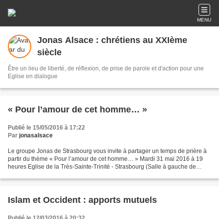
MENU
Jonas Alsace : chrétiens au XXIème
siècle
Être un lieu de liberté, de réflexion, de prise de parole et d'action pour une
Eglise en dialogue
« Pour l’amour de cet homme… »
Publié le 15/05/2016 à 17:22
Par
jonasalsace
Le groupe Jonas de Strasbourg vous invite à partager un temps de prière à
partir du thème « Pour l’amour de cet homme… » Mardi 31 mai 2016 à 19
heures Eglise de la Très-Sainte-Trinité - Strasbourg (Salle à gauche de
l'église paroissiale) Rue de Boston...
Islam et Occident : apports mutuels
Publié le 12/03/2016 à 20:32